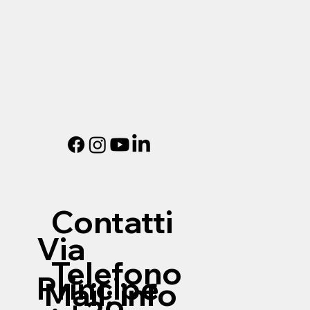
Contatti
Via
Telefono
Principe
Mail:
info