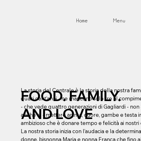
Home
Menu
La storia del Centrale è la storia della nostra fam
FOOD. FAMILY.
quasi cent’anni - ne mancano solo tre al compim
- che vede quattro generazioni di Gagliardi - no
AND LOVE
anche sì - mettere anima, cuore, gambe e testa i
ambizioso che è donare tempo e felicità ai nostri 
La nostra storia inizia con l’audacia e la determin
donne, bisnonna Maria e nonna Franca che fino a