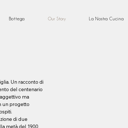
Bottega
Our Story
La Nostra Cucina
iglia. Un racconto di
ento del centenario
n aggettivo ma
n un progetto
ospiti.
azione di due
lla metà del 1900