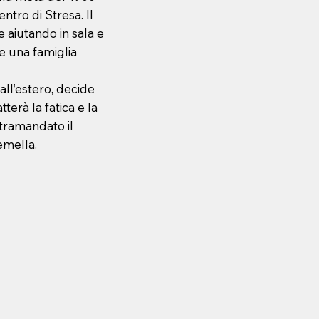
ntro di Stresa. Il
e aiutando in sala e
e una famiglia
ll’estero, decide
tterà la fatica e la
tramandato il
emella.