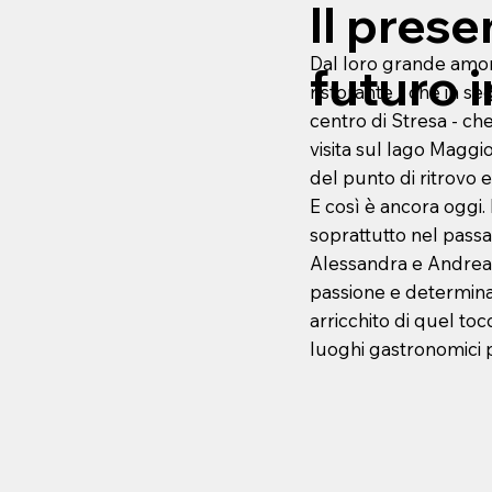
Il presen
Dal loro grande amore
futuro 
ristorante - che in se
centro di Stresa - che
visita sul lago Maggi
del punto di ritrovo e
E così è ancora oggi.
soprattutto nel passa
Alessandra e Andrea 
passione e determina
arricchito di quel to
luoghi gastronomici p