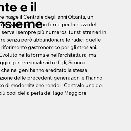
te e il
 nasce il Centrale degli anni Ottanta, un
insieme
guito vanterà il primo forno per la pizza del
 serve i sempre più numerosi turisti stranieri in
ore senza però abbandonare le radici, quelle
 riferimento gastronomico per gli stresiani.
 Evoluto nella forma e nell’architettura, ma
ggio generazionale ai tre figli, Simona,
che nei geni hanno ereditato la stessa
zione delle precedenti generazioni e l’hanno
cco di modernità che rende il Centrale uno dei
iù cool della perla del lago Maggiore.