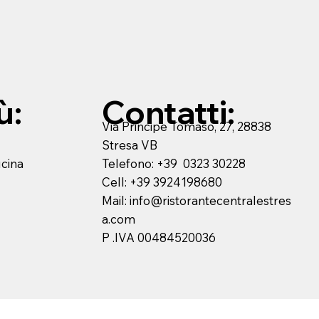
ù:
Contatti:
Via Principe Tomaso, 27, 28838
Stresa VB
Telefono:
+39 0323 30228
ucina
Cell:
+39 3924198680
Mail:
info@ristorantecentralestres
a.com
P .IVA 00484520036