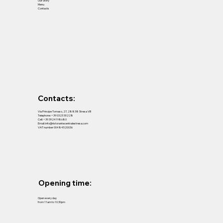
Our Story
Menu
Contacts
Contacts:
Via Principe Tomaso, 27, 28838 Stresa VB
Telephone:
+39 0323 30228
Cell:
+39 3924198680
Email:
info@ristorantecentralestresa.com
VAT number 00484520036
Opening time:
Open every day
from 11am to 10.30pm