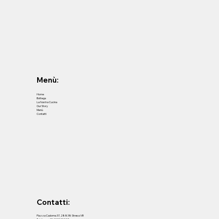
Menù:
Home
Bottega
La Nostra Cucina
Our Story
Menù
Contatti
Contatti:
Piazza Cadorna 37, 28838 Stresa VB