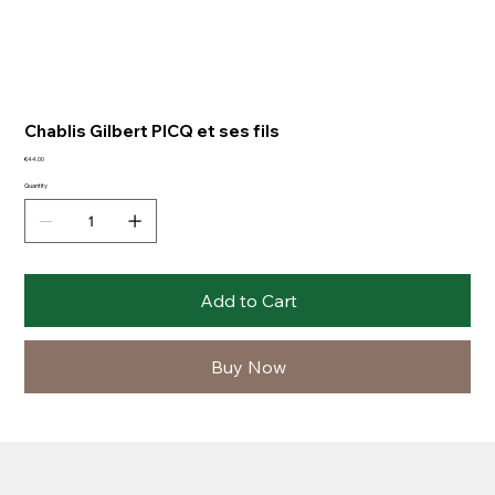
Chablis Gilbert PICQ et ses fils
Price
€44.00
Quantity
Add to Cart
Buy Now