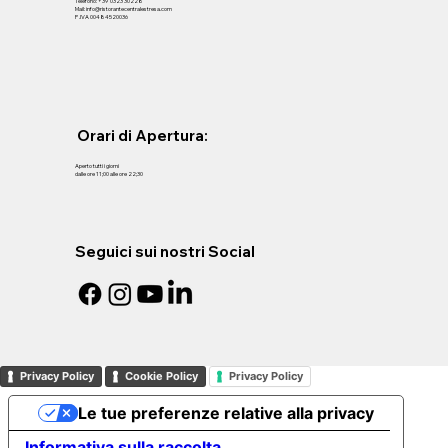
Telefono: +39 0323 30228
Mail: info@ristorantecentralestresa.com
P .IVA 00484520036
Orari di Apertura:
Aperto tutti i giorni
dalle ore 11;00 alle ore 22;30
Seguici sui nostri Social
Privacy Policy
Cookie Policy
Privacy Policy
Le tue preferenze relative alla privacy
Informativa sulla raccolta