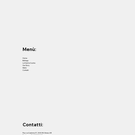
Menù:
Home
Bottega
La Nostra Cucina
Our Story
Menù
Contatti
Contatti:
Piazza Cadorna 37, 28838 Stresa VB