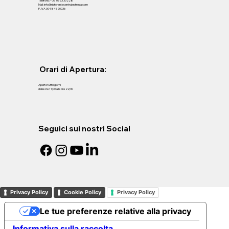
Telefono: +39 0323 30228
Mail: info@ristorantecentralestresa.com
P .IVA 00484520036
Orari di Apertura:
Aperto tutti i giorni
dalle ore 11;00 alle ore 22;30
Seguici sui nostri Social
Privacy Policy
Cookie Policy
Privacy Policy
Le tue preferenze relative alla privacy
Informativa sulla raccolta