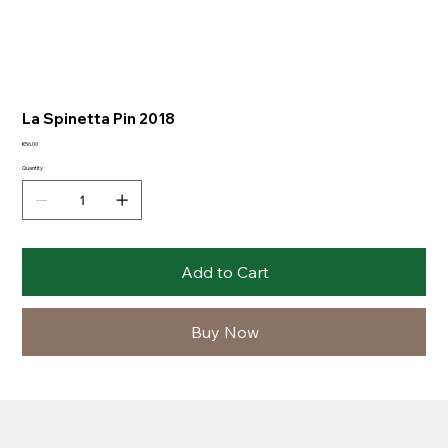
La Spinetta Pin 2018
Price
€56.00
Quantity
Add to Cart
Buy Now