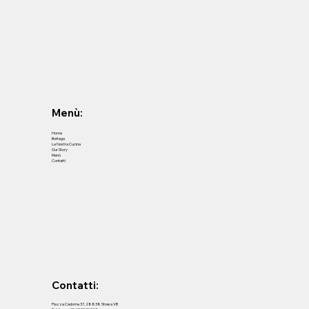
Menù:
Home
Bottega
La Nostra Cucina
Our Story
Menù
Contatti
Contatti:
Piazza Cadorna 37, 28838 Stresa VB