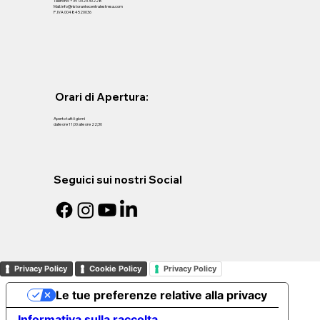
Telefono: +39 0323 30228
Mail: info@ristorantecentralestresa.com
P .IVA 00484520036
Orari di Apertura:
Aperto tutti i giorni
dalle ore 11;00 alle ore 22;30
Seguici sui nostri Social
Privacy Policy
Cookie Policy
Privacy Policy
Le tue preferenze relative alla privacy
Informativa sulla raccolta