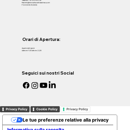
Telefono: +39 0323 30228
Mail: info@ristorantecentralestresa.com
P .IVA 00484520036
Orari di Apertura:
Aperto tutti i giorni
dalle ore 11;00 alle ore 22;30
Seguici sui nostri Social
Privacy Policy
Cookie Policy
Privacy Policy
Le tue preferenze relative alla privacy
Informativa sulla raccolta