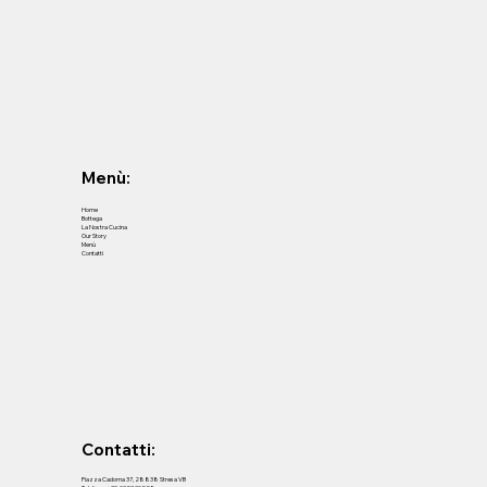
Menù:
Home
Bottega
La Nostra Cucina
Our Story
Menù
Contatti
Contatti:
Piazza Cadorna 37, 28838 Stresa VB