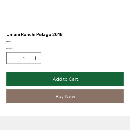
Umani Ronchi Pelago 2018
Price
€55.00
Quantity
Add to Cart
Buy Now