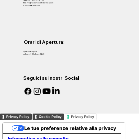
Telefono: +39 0323 30228
Mail: info@ristorantecentralestresa.com
P .IVA 00484520036
Orari di Apertura:
Aperto tutti i giorni
dalle ore 11;00 alle ore 22;30
Seguici sui nostri Social
Privacy Policy
Cookie Policy
Privacy Policy
Le tue preferenze relative alla privacy
Informativa sulla raccolta