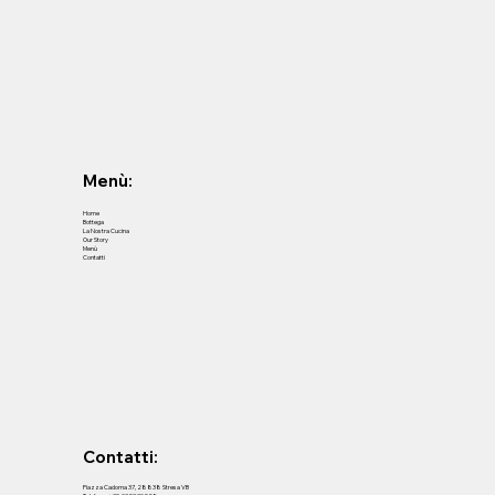
Menù:
Home
Bottega
La Nostra Cucina
Our Story
Menù
Contatti
Contatti:
Piazza Cadorna 37, 28838 Stresa VB