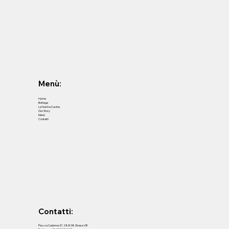
Menù:
Home
Bottega
La Nostra Cucina
Our Story
Menù
Contatti
Contatti:
Piazza Cadorna 37, 28838 Stresa VB