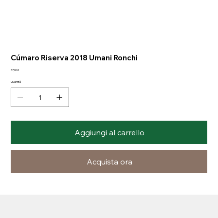
Cúmaro Riserva 2018 Umani Ronchi
Prezzo
37,00 €
Quantità
Aggiungi al carrello
Acquista ora