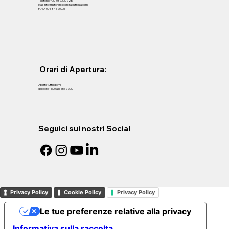
Telefono: +39 0323 30228
Mail: info@ristorantecentralestresa.com
P .IVA 00484520036
Orari di Apertura:
Aperto tutti i giorni
dalle ore 11;00 alle ore 22;30
Seguici sui nostri Social
Privacy Policy
Cookie Policy
Privacy Policy
Le tue preferenze relative alla privacy
Informativa sulla raccolta