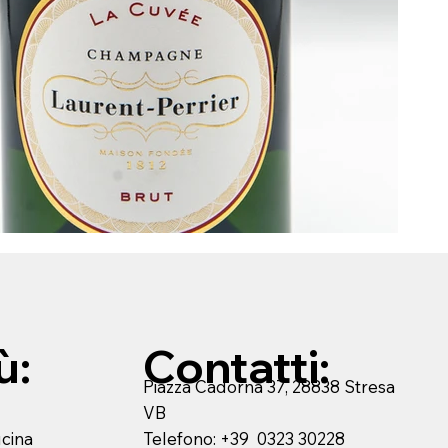
ù:
Contatti:
Piazza Cadorna 37, 28838 Stresa
VB
Telefono: +39 0323 30228
ucina