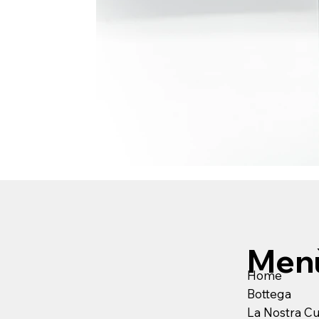
Men
Home
Bottega
La Nostra C