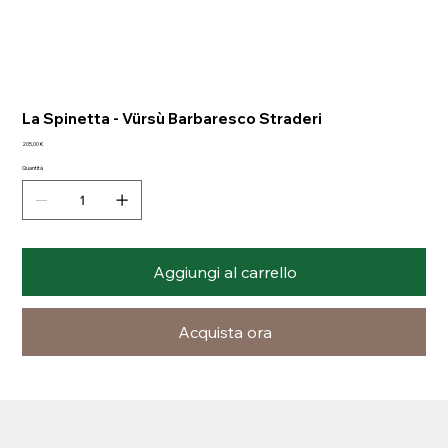
La Spinetta - Vürsù Barbaresco Straderi
Prezzo
205,00 €
Quantità
Aggiungi al carrello
Acquista ora