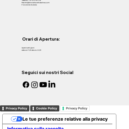
Telefono: +39 0323 30228
Mail: info@ristorantecentralestresa.com
P .IVA 00484520036
Orari di Apertura:
Aperto tutti i giorni
dalle ore 11;00 alle ore 22;30
Seguici sui nostri Social
Privacy Policy
Cookie Policy
Privacy Policy
Le tue preferenze relative alla privacy
Informativa sulla raccolta