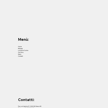
Menù:
Home
Bottega
La Nostra Cucina
Our Story
Menù
Contatti
Contatti:
Piazza Cadorna 37, 28838 Stresa VB