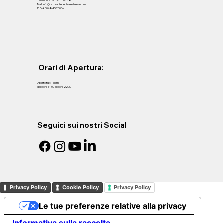
Telefono: +39 0323 30228
Mail: info@ristorantecentralestresa.com
P .IVA 00484520036
Orari di Apertura:
Aperto tutti i giorni
dalle ore 11;00 alle ore 22;30
Seguici sui nostri Social
Privacy Policy
Cookie Policy
Privacy Policy
Le tue preferenze relative alla privacy
Informativa sulla raccolta