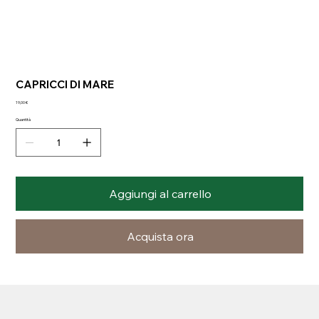
CAPRICCI DI MARE
Prezzo
19,00 €
Quantità
Aggiungi al carrello
Acquista ora