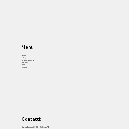
Menù:
Home
Bottega
La Nostra Cucina
Our Story
Menù
Contatti
Contatti:
Piazza Cadorna 37, 28838 Stresa VB