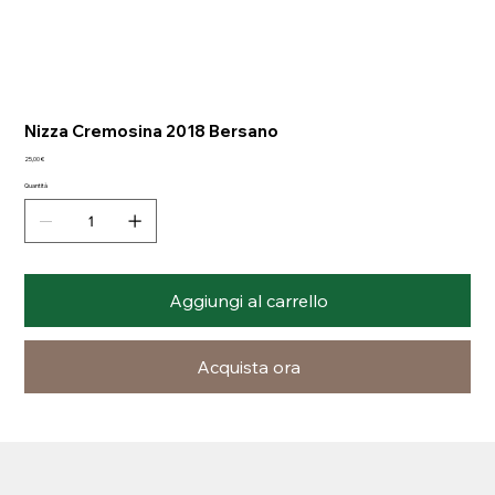
Nizza Cremosina 2018 Bersano
Prezzo
25,00 €
Quantità
Aggiungi al carrello
Acquista ora