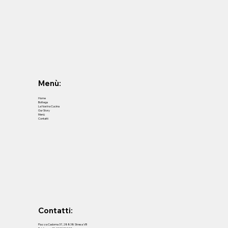
Menù:
Home
Bottega
La Nostra Cucina
Our Story
Menù
Contatti
Contatti:
Piazza Cadorna 37, 28838 Stresa VB