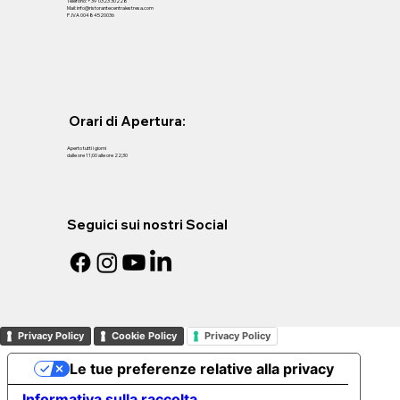
Telefono: +39 0323 30228
Mail: info@ristorantecentralestresa.com
P .IVA 00484520036
Orari di Apertura:
Aperto tutti i giorni
dalle ore 11;00 alle ore 22;30
Seguici sui nostri Social
Privacy Policy
Cookie Policy
Privacy Policy
Le tue preferenze relative alla privacy
Informativa sulla raccolta