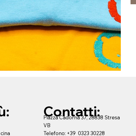
ù:
Contatti:
Piazza Cadorna 37, 28838 Stresa
VB
Telefono: +39 0323 30228
ucina