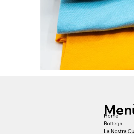
Men
Home
Bottega
La Nostra C