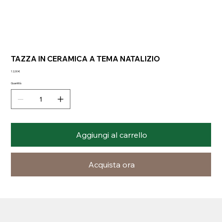
TAZZA IN CERAMICA A TEMA NATALIZIO
Prezzo
12,00 €
Quantità
Aggiungi al carrello
Acquista ora