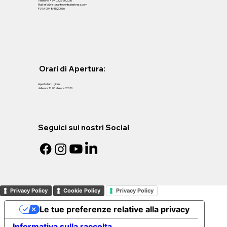
Telefono: +39 0323 30228
Mail: info@ristorantecentralestresa.com
P .IVA 00484520036
Orari di Apertura:
Aperto tutti i giorni
dalle ore 11;00 alle ore 22;30
Seguici sui nostri Social
Privacy Policy
Cookie Policy
Privacy Policy
Le tue preferenze relative alla privacy
Informativa sulla raccolta