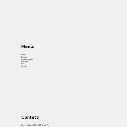
Menù:
Home
Bottega
La Nostra Cucina
Our Story
Menù
Contatti
Contatti:
Piazza Cadorna 37, 28838 Stresa VB