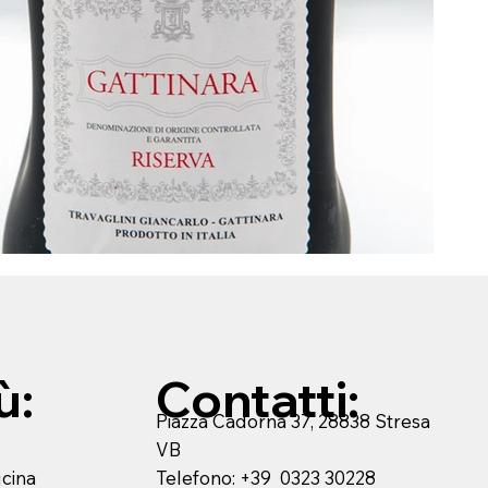
ù:
Contatti:
Piazza Cadorna 37, 28838 Stresa
VB
Telefono: +39 0323 30228
ucina