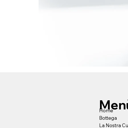
Men
Home
Bottega
La Nostra C