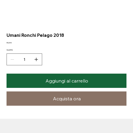
Umani Ronchi Pelago 2018
Prezzo
55,00 €
Quantità
Aggiungi al carrello
Acquista ora