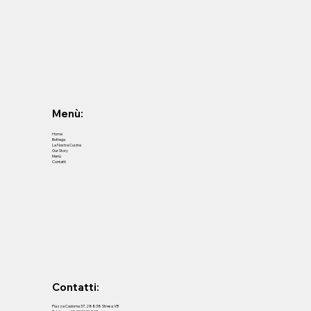
Menù:
Home
Bottega
La Nostra Cucina
Our Story
Menù
Contatti
Contatti:
Piazza Cadorna 37, 28838 Stresa VB