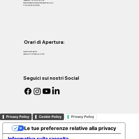
Telefono: +39 0323 30228
Mail: info@ristorantecentralestresa.com
P .IVA 00484520036
Orari di Apertura:
Aperto tutti i giorni
dalle ore 11;00 alle ore 22;30
Seguici sui nostri Social
Privacy Policy
Cookie Policy
Privacy Policy
Le tue preferenze relative alla privacy
Informativa sulla raccolta