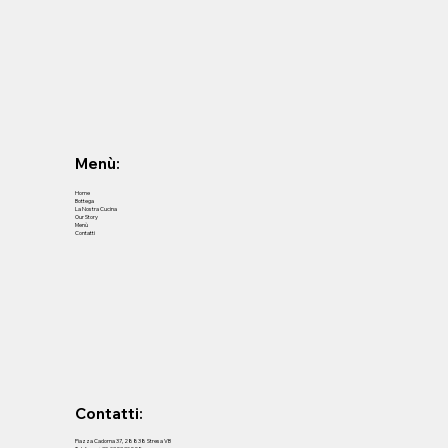
Menù:
Home
Bottega
La Nostra Cucina
Our Story
Menù
Contatti
Contatti:
Piazza Cadorna 37, 28838 Stresa VB