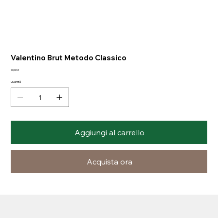
Valentino Brut Metodo Classico
Prezzo
70,00 €
Quantità
Aggiungi al carrello
Acquista ora