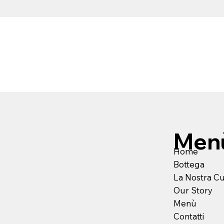
Men
Home
Bottega
La Nostra C
Our Story
Menù
Contatti