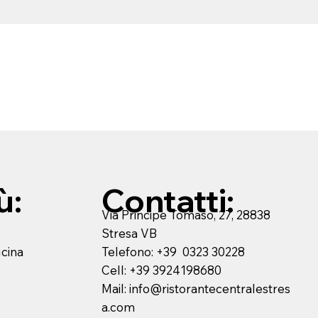
ù:
Contatti:
Via Principe Tomaso, 27, 28838
Stresa VB
Telefono:
+39 0323 30228
ucina
Cell:
+39 3924198680
Mail:
info@ristorantecentralestres
a.com