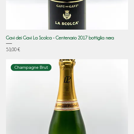
Gavi dei Gavi La Scolca - Centenario 2017 bottiglia nera
Prezzo
53,00 €
Champagne Brut