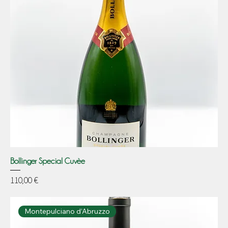
Bollinger Special Cuvèe
Prezzo
110,00 €
Montepulciano d’Abruzzo