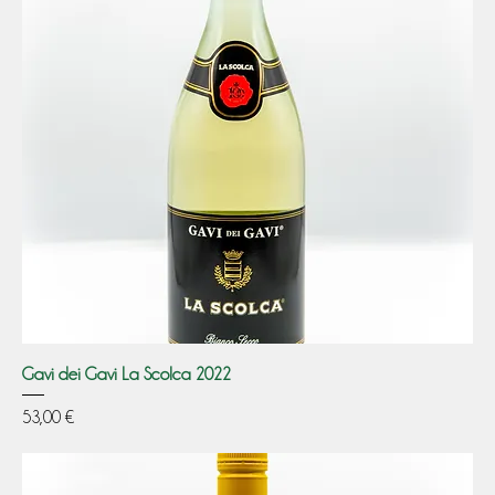
Gavi dei Gavi La Scolca 2022
Prezzo
53,00 €