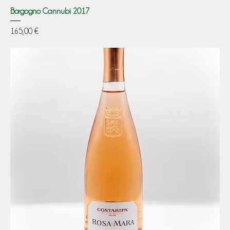
Borgogno Cannubi 2017
Prezzo
165,00 €