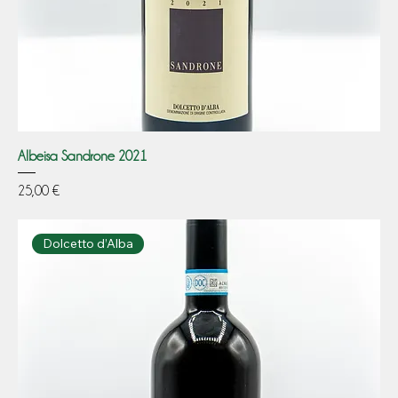
Albeisa Sandrone 2021
Prezzo
25,00 €
Dolcetto d’Alba