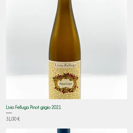
Livio Felluga Pinot grigio 2021
Prezzo
31,00 €