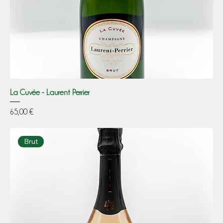
La Cuvée - Laurent Perrier
Prezzo
65,00 €
Brut