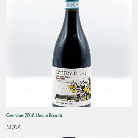
Centovie 2018 Umani Ronchi
Prezzo
33,00 €