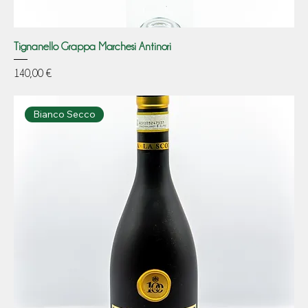
Tignanello Grappa Marchesi Antinori
Prezzo
140,00 €
Bianco Secco