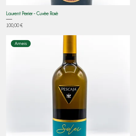
Laurent Perrier - Cuvèe Rosè
Prezzo
100,00 €
Arneis