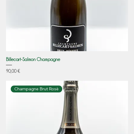
Billecart-Salmon Champagne
Prezzo
90,00 €
Champagne Brut Rosè