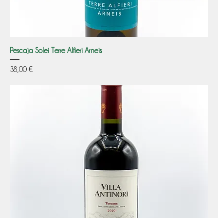
Pescaja Solei Terre Alfieri Arneis
Prezzo
38,00 €