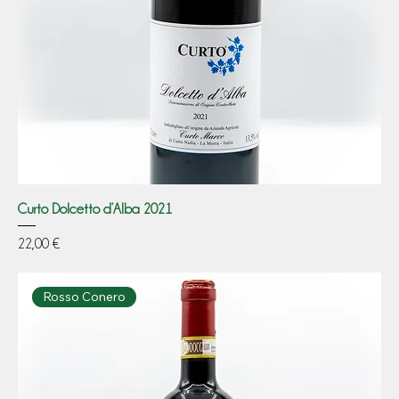
Curto Dolcetto d’Alba 2021
Prezzo
22,00 €
Rosso Conero